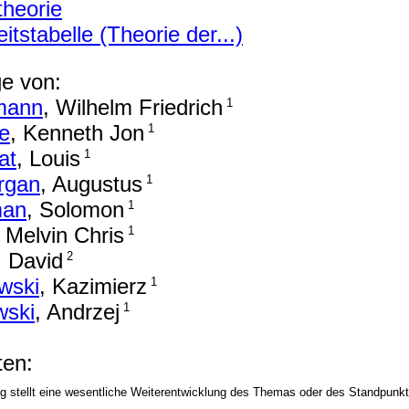
theorie
tstabelle (Theorie der...)
ge von:
mann
, Wilhelm Friedrich
1
e
, Kenneth Jon
1
at
, Louis
1
rgan
, Augustus
1
man
, Solomon
1
, Melvin Chris
1
, David
2
wski
, Kazimierz
1
wski
, Andrzej
1
en:
ag stellt eine wesentliche Weiterentwicklung des Themas oder des Standpunkt