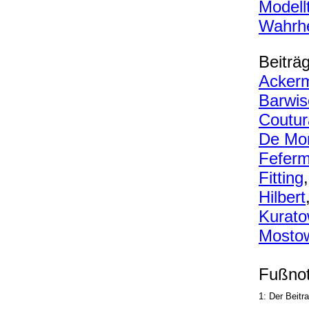
Modell
Wahrhei
Beiträ
Acker
Barwis
Coutur
De Mo
Fefer
Fitting
Hilbert
Kurato
Mosto
Fußnot
1: Der Beitr