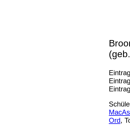
Broo
(geb
Eintra
Eintra
Eintra
Schüle
MacAsk
Ord
, 