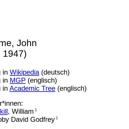
me, John
. 1947)
g in
Wikipedia
(deutsch)
g in
MGP
(englisch)
g in
Academic Tree
(englisch)
r*innen:
ill
, William
1
Toby David Godfrey
1