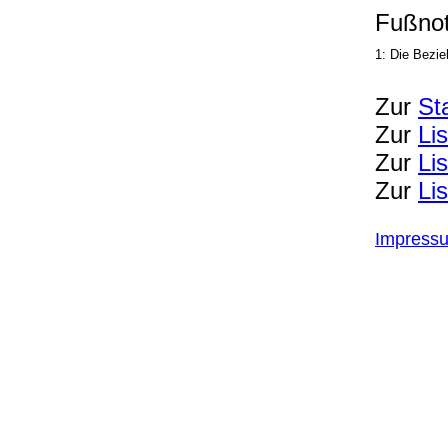
Fußnot
1: Die Bezie
Zur
St
Zur
Li
Zur
Li
Zur
Li
Impress