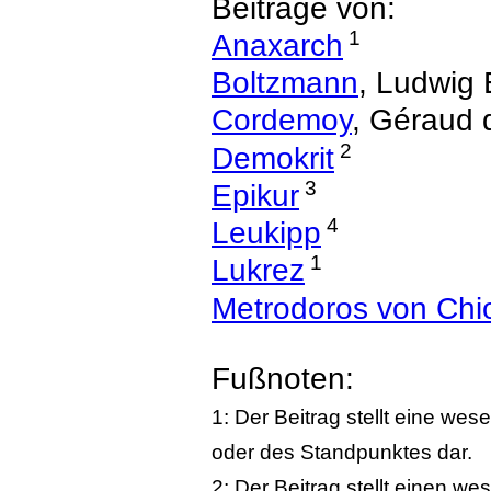
Beiträge von:
1
Anaxarch
Boltzmann
, Ludwig
Cordemoy
, Géraud 
2
Demokrit
3
Epikur
4
Leukipp
1
Lukrez
Metrodoros von Chi
Fußnoten:
1: Der Beitrag stellt eine we
oder des Standpunktes dar.
2: Der Beitrag stellt einen w