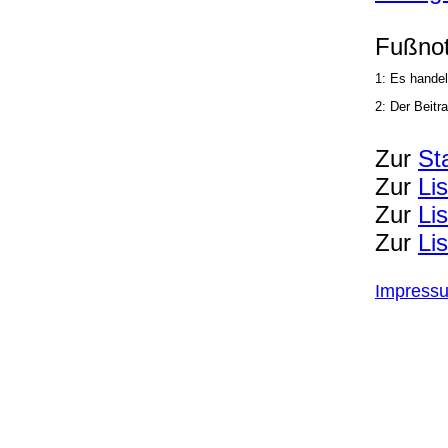
Fußnot
1: Es handel
2: Der Beitr
Zur
St
Zur
Li
Zur
Li
Zur
Li
Impress