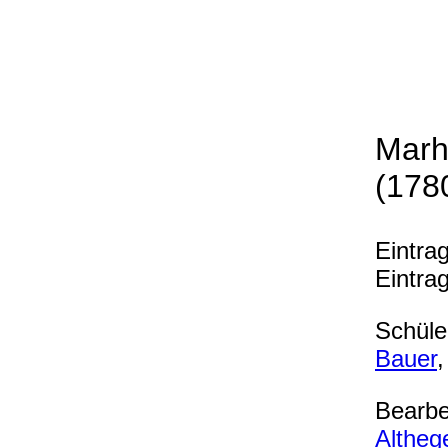
Marh
(178
Eintra
Eintra
Schüler
Bauer
,
Bearbe
Altheg