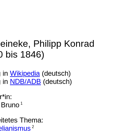
eineke, Philipp Konrad
0 bis 1846)
g in
Wikipedia
(deutsch)
g in
NDB/ADB
(deutsch)
*in:
 Bruno
1
itetes Thema:
elianismus
2