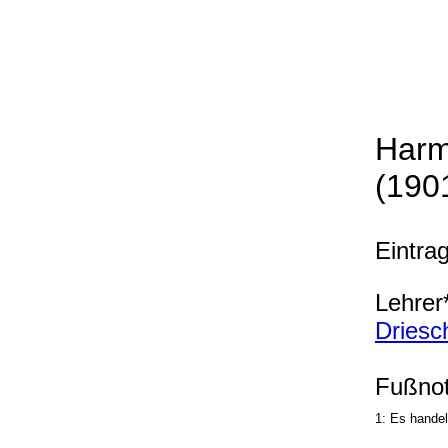
Harm
(190
Eintra
Lehrer*
Driesc
Fußnot
1: Es handel