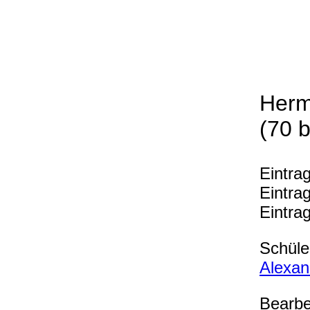
Herm
(70 b
Eintra
Eintra
Eintra
Schüler
Alexan
Bearbe