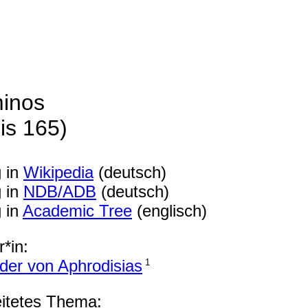
inos
is 165)
g in
Wikipedia
(deutsch)
g in
NDB/ADB
(deutsch)
g in
Academic Tree
(englisch)
*in:
der von Aphrodisias
1
itetes Thema: