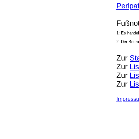
Peripat
Fußnot
1: Es handel
2: Der Beitr
Zur
St
Zur
Li
Zur
Li
Zur
Li
Impress