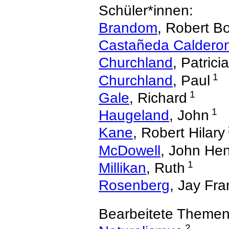
Schüler*innen:
Brandom
, Robert B
Castañeda Caldero
Churchland
, Patricia
1
Churchland
, Paul
1
Gale
, Richard
1
Haugeland
, John
Kane
, Robert Hilary
McDowell
, John He
1
Millikan
, Ruth
Rosenberg
, Jay Fra
Bearbeitete Themen
2