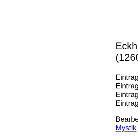
Eckha
(126
Eintra
Eintra
Eintra
Eintra
Bearbe
Mystik