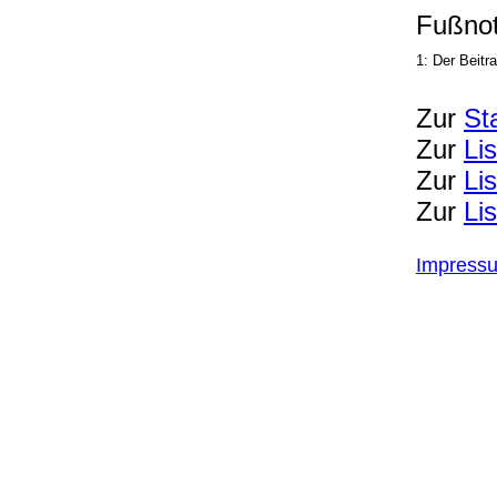
Fußnot
1: Der Beitr
Zur
St
Zur
Li
Zur
Li
Zur
Li
Impress