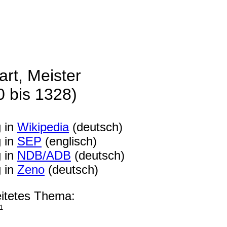
rt, Meister
0 bis 1328)
g in
Wikipedia
(deutsch)
g in
SEP
(englisch)
g in
NDB/ADB
(deutsch)
g in
Zeno
(deutsch)
itetes Thema:
1