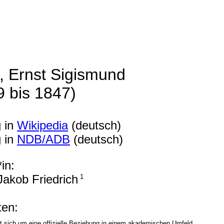
t, Ernst Sigismund
9 bis 1847)
g in
Wikipedia
(deutsch)
g in
NDB/ADB
(deutsch)
in:
 Jakob Friedrich
1
en:
t sich um eine offizielle Beziehung in einem akademischen Umfeld.