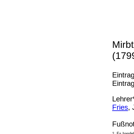
Mirb
(179
Eintra
Eintra
Lehrer*
Fries
,
Fußnot
1: Es handel