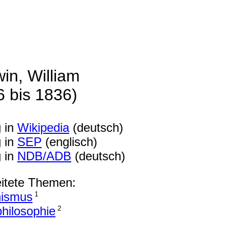
in, William
6 bis 1836)
g in
Wikipedia
(deutsch)
g in
SEP
(englisch)
g in
NDB/ADB
(deutsch)
itete Themen:
hismus
1
philosophie
2