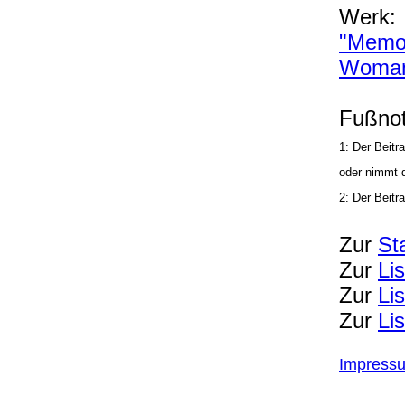
Werk:
"Memoir
Woma
Fußnot
1: Der Beitr
oder nimmt d
2: Der Beitr
Zur
St
Zur
Li
Zur
Li
Zur
Li
Impress