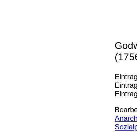
Godw
(175
Eintra
Eintra
Eintra
Bearbe
Anarc
Sozial