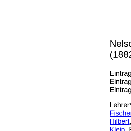
Nels
(188
Eintra
Eintra
Eintra
Lehrer
Fische
Hilbert
Klein
, 