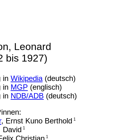
on, Leonard
2 bis 1927)
g in
Wikipedia
(deutsch)
g in
MGP
(englisch)
g in
NDB/ADB
(deutsch)
*innen:
r
, Ernst Kuno Berthold
1
, David
1
Felix Christian
1