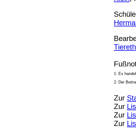
Schüler
Herma
Bearbe
Tiereth
Fußnot
1: Es handel
2: Der Beitr
Zur
St
Zur
Li
Zur
Li
Zur
Li