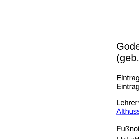
Gode
(geb
Eintra
Eintra
Lehrer*
Althus
Fußnot
1: Es handel