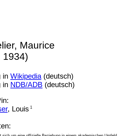
lier, Maurice
. 1934)
g in
Wikipedia
(deutsch)
g in
NDB/ADB
(deutsch)
in:
ser
, Louis
1
en:
t sich um eine offizielle Beziehung in einem akademischen Umfeld.